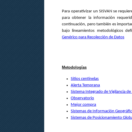
Para operativizar un SISVAN se requier
para obtener la información requerid
continuación, pero también es importan
bajo lineamientos metodológicos de
Genérico para Recolección de Datos
Metodologías
Sitios centinelas
Alerta Temprana
Sistema Integrado de Vigilancia de
Observatorio
Mejor compra
Sistemas de Información Geográfi
Sistemas de Posicionamiento Glob