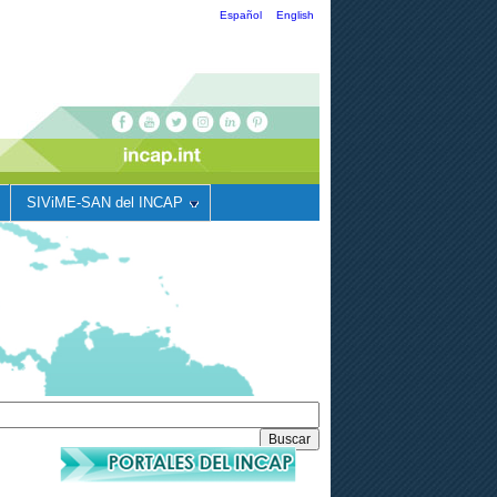
Español
English
SIViME-SAN del INCAP