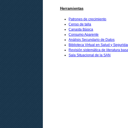
Herramientas
Patrones de crecimiento
Censo de talla
Canasta Básica
Consumo Aparente
Análisis Secundario de Datos
Biblioteca Virtual en Salud y Segurid
Revisión sistemática de literatura ba
Sala Situacional de la SAN